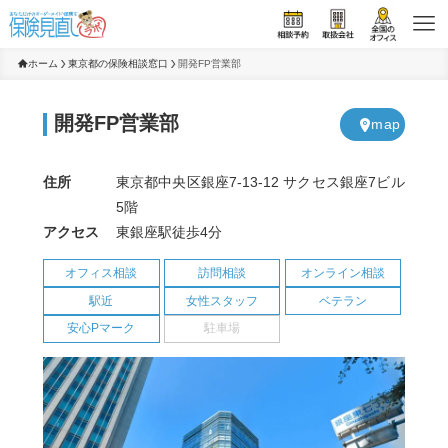
ホーム
東京都の保険相談窓口
開発FP営業部
開発FP営業部
m
ap
住所
東京都中央区銀座7-13-12 サクセス銀座7ビル
5階
アクセス
東銀座駅徒歩4分
オフィス相談
訪問相談
オンライン相談
駅近
女性スタッフ
ベテラン
安心Pマーク
駐車場