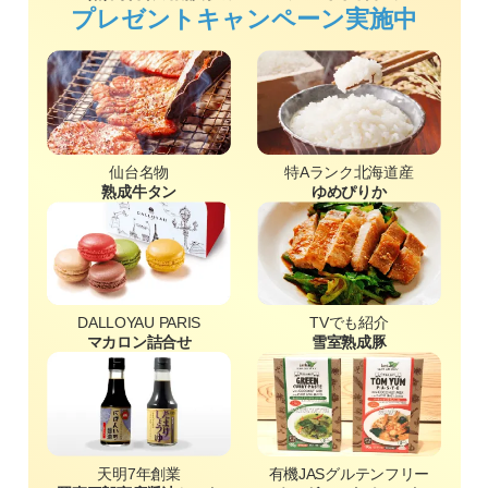
プレゼントキャンペーン実施中
仙台名物
特Aランク北海道産
熟成牛タン
ゆめぴりか
DALLOYAU PARIS
TVでも紹介
マカロン詰合せ
雪室熟成豚
天明7年創業
有機JASグルテンフリー