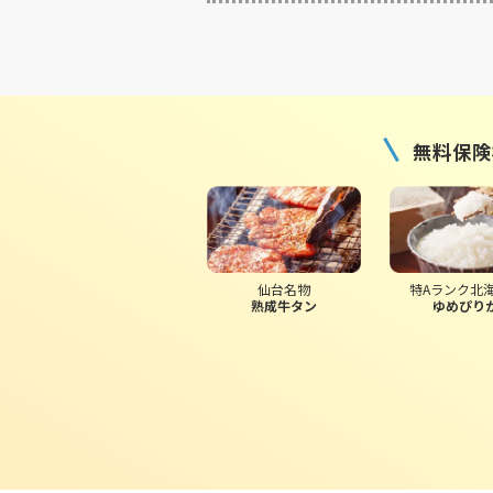
無料保険
仙台名物
特Aランク北
熟成牛タン
ゆめぴり