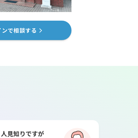
インで相談する
人見知りですが
賢い選