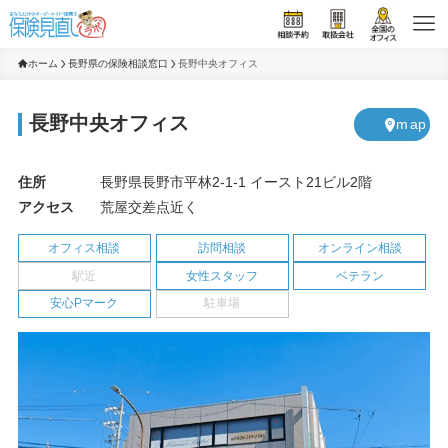
ホーム
長野県の保険相談窓口
長野中央オフィス
長野中央オフィス
m
ap
住所
長野県長野市平林2-1-1 イースト21ビル2階
アクセス
荒屋交差点近く
オフィス相談
訪問相談
オンライン相談
駅近
女性スタッフ
ベテラン
安心Pマーク
駐車場