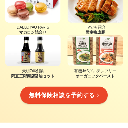
DALLOYAU PARIS
TVでも紹介
マカロン詰合せ
雪室熟成豚
天明7年創業
有機JASグルテンフリー
岡直三郎商店醤油セット
オーガニックペースト
無料保険相談を予約する