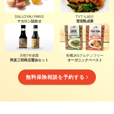
DALLOYAU PARIS
TVでも紹介
マカロン詰合せ
雪室熟成豚
天明7年創業
有機JASグルテンフリー
岡直三郎商店醤油セット
オーガニックペースト
無料保険相談を予約する