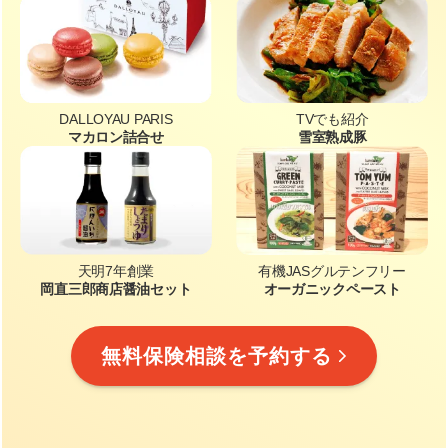
DALLOYAU PARIS
TVでも紹介
マカロン詰合せ
雪室熟成豚
天明7年創業
有機JASグルテンフリー
岡直三郎商店醤油セット
オーガニックペースト
無料保険相談を予約する