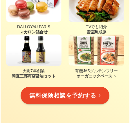
DALLOYAU PARIS
TVでも紹介
マカロン詰合せ
雪室熟成豚
天明7年創業
有機JASグルテンフリー
岡直三郎商店醤油セット
オーガニックペースト
無料保険相談を予約する